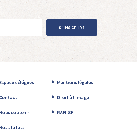
S'INSCRIRE
Espace délégués
Mentions légales
Contact
Droit à l’image
Nous soutenir
RAFI-SF
Nos statuts