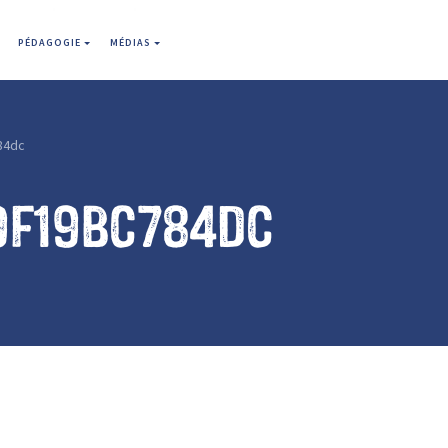
PÉDAGOGIE
MÉDIAS
84dc
9f19bc784dc