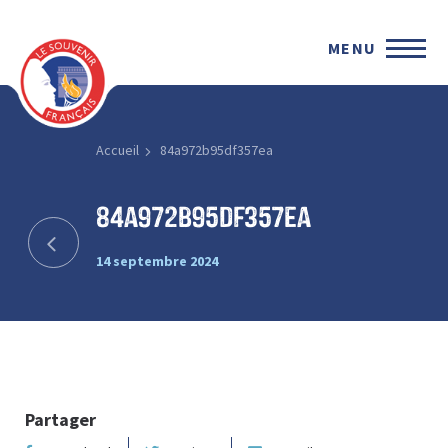
MENU
Accueil
84a972b95df357ea
84a972b95df357ea
14 septembre 2024
Partager