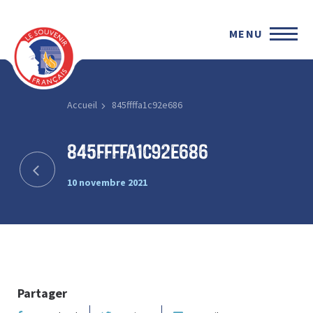
MENU
Accueil
845ffffa1c92e686
845ffffa1c92e686
10 novembre 2021
Partager