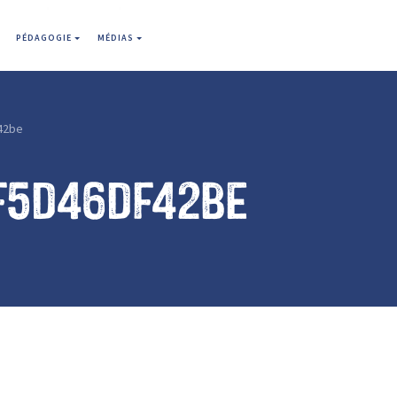
PÉDAGOGIE
MÉDIAS
42be
f5d46df42be