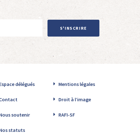
S'INSCRIRE
Espace délégués
Mentions légales
Contact
Droit à l’image
Nous soutenir
RAFI-SF
Nos statuts