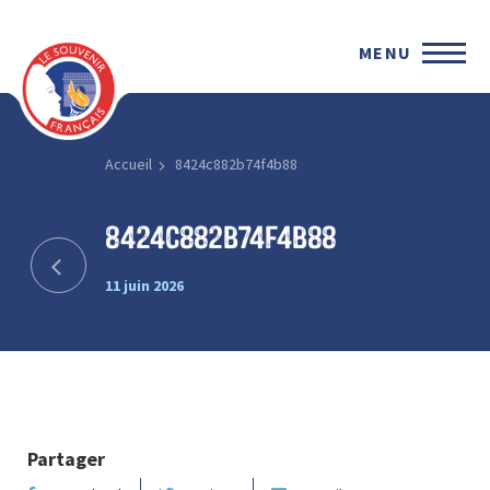
MENU
Accueil
8424c882b74f4b88
8424c882b74f4b88
11 juin 2026
Partager