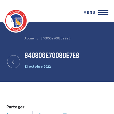
MENU
Accueil
840806e7008de7e9
840806e7008de7e9
13 octobre 2022
Partager