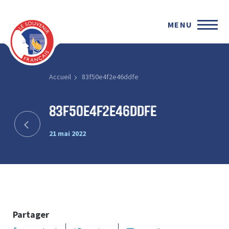
MENU
Accueil
83f50e4f2e46ddfe
83f50e4f2e46ddfe
21 mai 2022
Partager