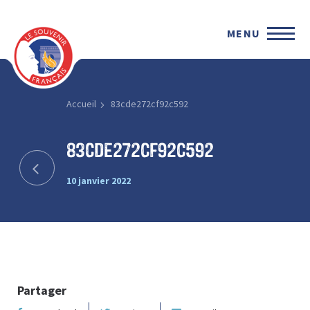
MENU
Accueil
83cde272cf92c592
83cde272cf92c592
10 janvier 2022
Partager