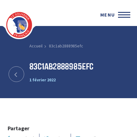
MENU
Accueil
83c1ab2888985efc
83c1ab2888985efc
1 février 2022
Partager