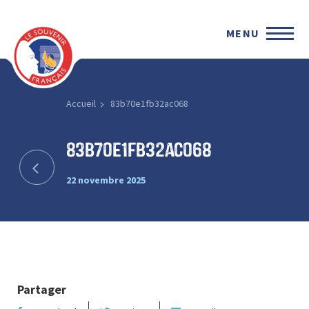
MENU
Accueil
83b70e1fb32ac068
83b70e1fb32ac068
22 novembre 2025
Partager