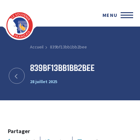
MENU
Accueil
839bf13bb1bb2bee
839bf13bb1bb2bee
28 juillet 2025
Partager