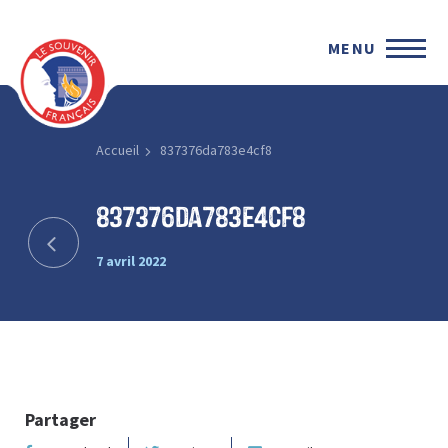
MENU
Accueil
837376da783e4cf8
837376da783e4cf8
7 avril 2022
Partager