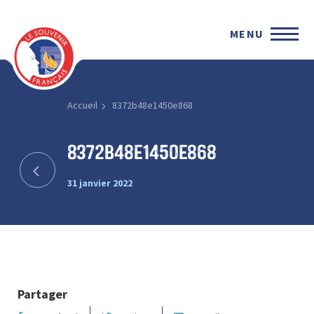
MENU
Accueil
8372b48e1450e868
8372b48e1450e868
31 janvier 2022
Partager