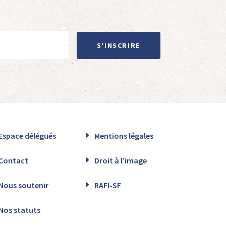
S'INSCRIRE
Espace délégués
Mentions légales
Contact
Droit à l’image
Nous soutenir
RAFI-SF
Nos statuts