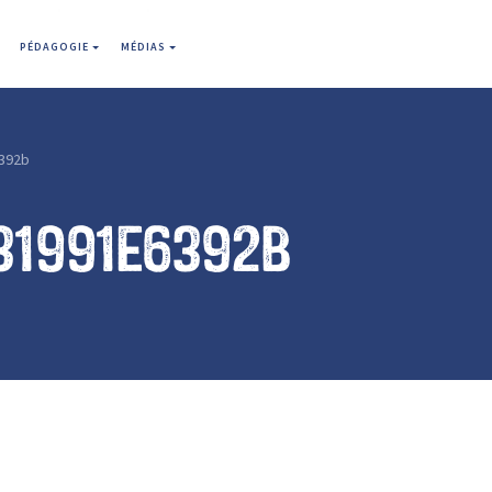
PÉDAGOGIE
MÉDIAS
392b
31991e6392b