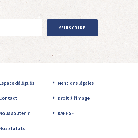
S'INSCRIRE
Espace délégués
Mentions légales
Contact
Droit à l’image
Nous soutenir
RAFI-SF
Nos statuts