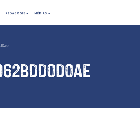
PÉDAGOGIE
MÉDIAS
d0ae
062bdd0d0ae