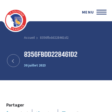
MENU
Accueil
8356fbdd228461d2
8356fbdd228461d2
30 juillet 2023
Partager