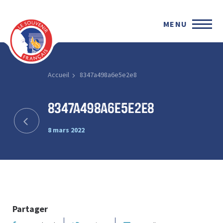
MENU
Accueil
8347a498a6e5e2e8
8347a498a6e5e2e8
8 mars 2022
Partager