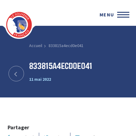
MENU
Accueil
833815a4ecd0e041
833815a4ecd0e041
11 mai 2022
Partager