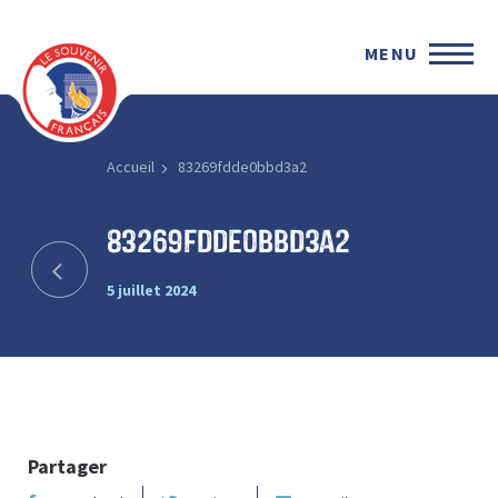
MENU
Accueil
83269fdde0bbd3a2
83269fdde0bbd3a2
5 juillet 2024
Partager