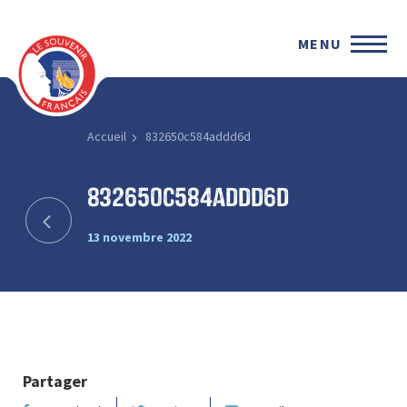
MENU
Accueil
832650c584addd6d
832650c584addd6d
13 novembre 2022
Partager