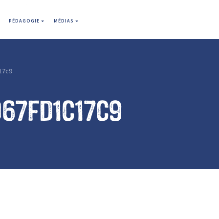
PÉDAGOGIE
MÉDIAS
17c9
67fd1c17c9