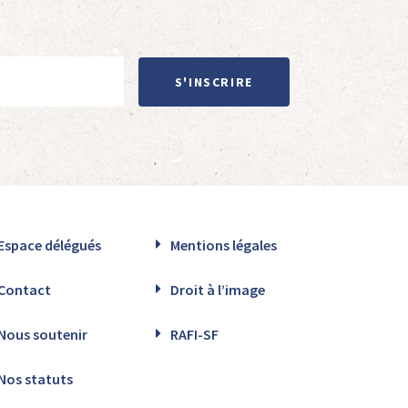
S'INSCRIRE
Espace délégués
Mentions légales
Contact
Droit à l’image
Nous soutenir
RAFI-SF
Nos statuts