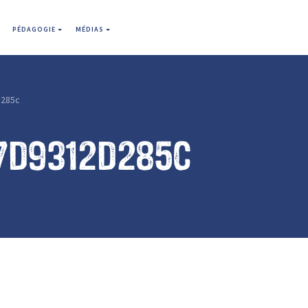
PÉDAGOGIE
MÉDIAS
285c
7d9312d285c