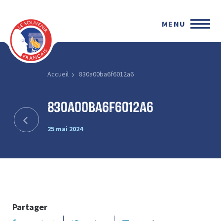
MENU
Accueil
830a00ba6f6012a6
830a00ba6f6012a6
25 mai 2024
Partager