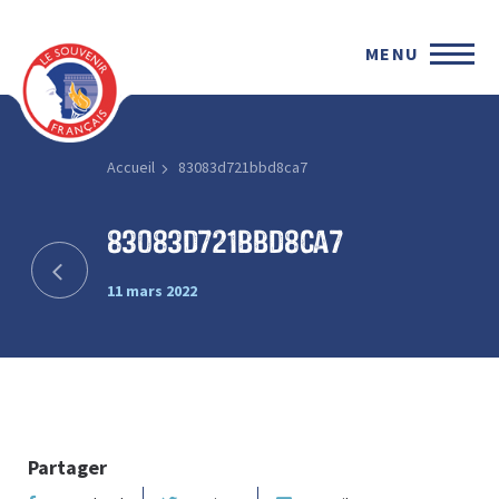
MENU
Accueil
83083d721bbd8ca7
83083d721bbd8ca7
11 mars 2022
Partager