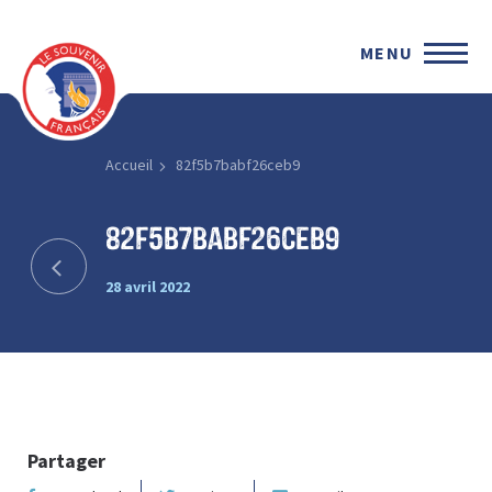
MENU
Accueil
82f5b7babf26ceb9
82f5b7babf26ceb9
28 avril 2022
Partager