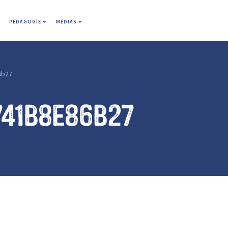
PÉDAGOGIE
MÉDIAS
6b27
741b8e86b27