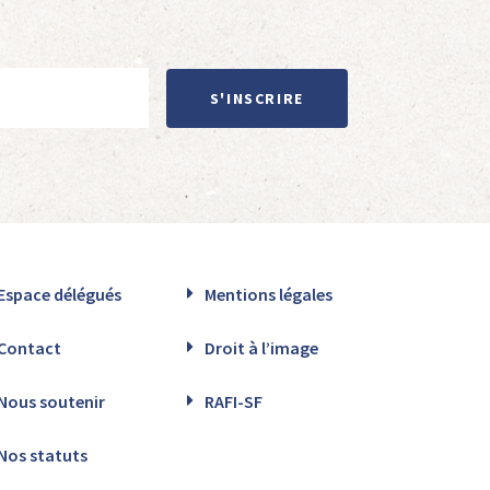
S'INSCRIRE
Espace délégués
Mentions légales
Contact
Droit à l’image
Nous soutenir
RAFI-SF
Nos statuts