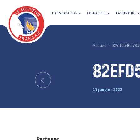
L'ASSOCIATION
ACTUALITÉS
PATRIMOINE
Accueil
82efd546579b
82efd
17 janvier 2022
Partager