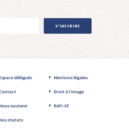
S'INSCRIRE
Espace délégués
Mentions légales
Contact
Droit à l’image
Nous soutenir
RAFI-SF
Nos statuts