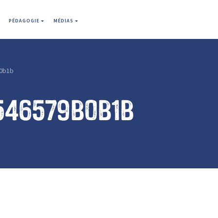
PÉDAGOGIE
MÉDIAS
0b1b
546579b0b1b