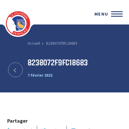
MENU
Accueil
8238072f9fc18683
8238072f9fc18683
7 février 2022
Partager