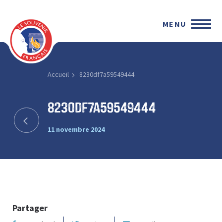
MENU
Accueil
8230df7a59549444
8230df7a59549444
11 novembre 2024
Partager