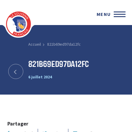
MENU
Accueil
821b69ed97da12fc
821b69ed97da12fc
6 juillet 2024
Partager