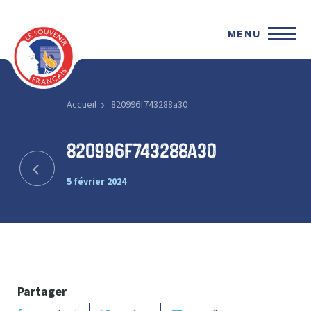
MENU
Accueil
820996f743288a30
820996f743288a30
5 février 2024
Partager