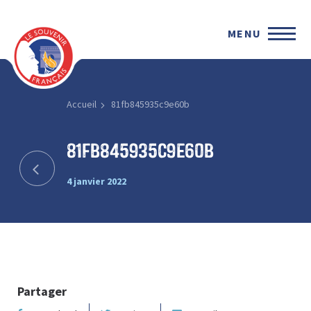
MENU
Accueil
81fb845935c9e60b
81fb845935c9e60b
4 janvier 2022
Partager