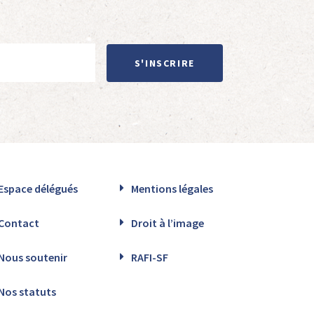
S'INSCRIRE
Espace délégués
Mentions légales
Contact
Droit à l’image
Nous soutenir
RAFI-SF
Nos statuts