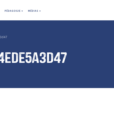
PÉDAGOGIE
MÉDIAS
3d47
14ede5a3d47