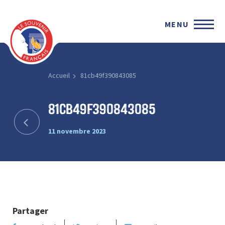
MENU
Accueil
81cb49f390843085
81cb49f390843085
11 novembre 2023
Partager