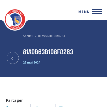
MENU
Accueil
81a9b63b108f0263
81a9b63b108f0263
25 mai 2024
Partager