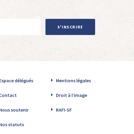
S'INSCRIRE
Espace délégués
Mentions légales
Contact
Droit à l’image
Nous soutenir
RAFI-SF
Nos statuts