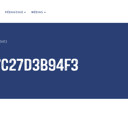
PÉDAGOGIE
MÉDIAS
94f3
7c27d3b94f3