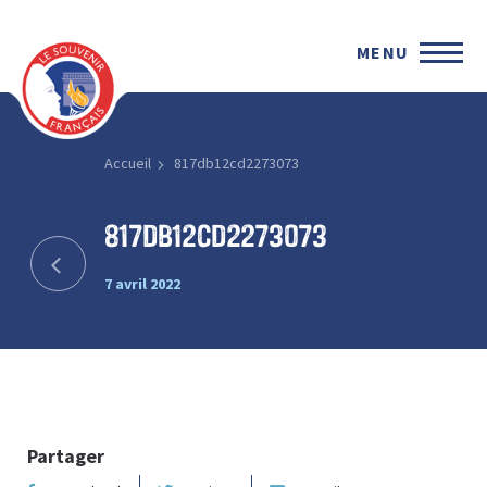
MENU
Accueil
817db12cd2273073
817db12cd2273073
7 avril 2022
Partager