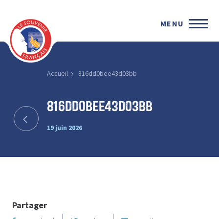
MENU
Accueil
816dd0bee43d03bb
816dd0bee43d03bb
19 juin 2026
Partager