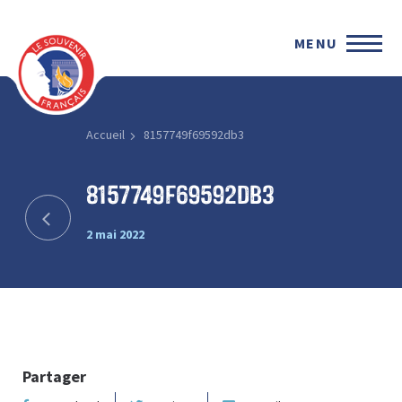
MENU
Accueil
8157749f69592db3
8157749f69592db3
2 mai 2022
Partager