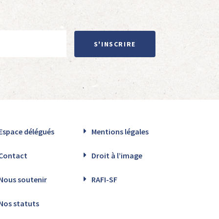
S'INSCRIRE
Espace délégués
Mentions légales
Contact
Droit à l’image
Nous soutenir
RAFI-SF
Nos statuts