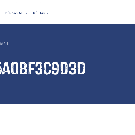
PÉDAGOGIE
MÉDIAS
9d3d
5a0bf3c9d3d