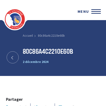
MENU
Accueil
80c86a4c2210e60b
80c86a4c2210e60b
2 décembre 2024
Partager