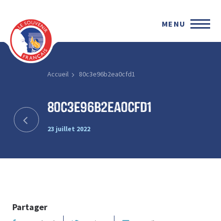
MENU
Accueil
80c3e96b2ea0cfd1
80c3e96b2ea0cfd1
23 juillet 2022
Partager