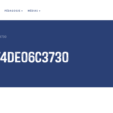
PÉDAGOGIE
MÉDIAS
3730
f4de06c3730