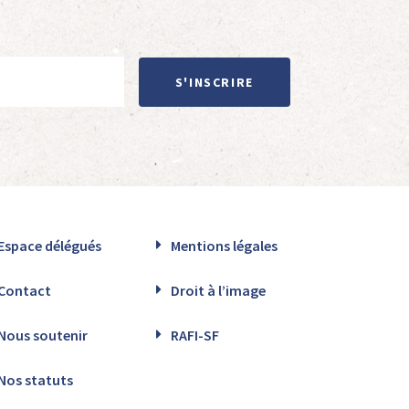
S'INSCRIRE
Espace délégués
Mentions légales
Contact
Droit à l’image
Nous soutenir
RAFI-SF
Nos statuts