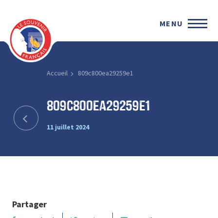
MENU
Accueil
809c800ea29259e1
809c800ea29259e1
11 juillet 2024
Partager