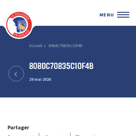
MENU
Accueil
808dc70835c10f4b
808dc70835c10f4b
29 mai 2026
Partager