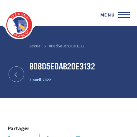
MENU
Accueil
808d5e0ab20e3132
808d5e0ab20e3132
3 avril 2022
Partager