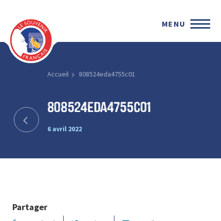
MENU
Accueil
808524eda4755c01
808524eda4755c01
6 avril 2022
Partager