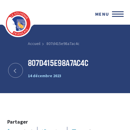
MENU
Accueil
807d415e98a7ac4c
807d415e98a7ac4c
14 décembre 2023
Partager