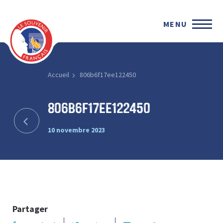
MENU
Accueil
806b6f17ee122450
806b6f17ee122450
10 novembre 2023
Partager