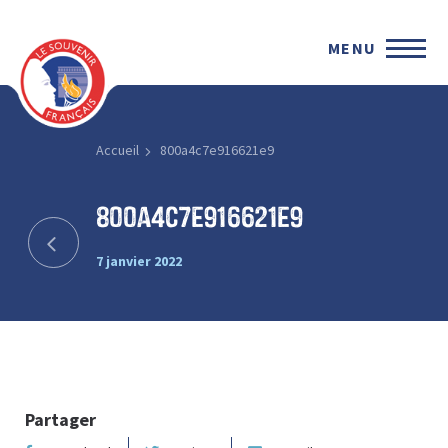
MENU
Accueil
800a4c7e916621e9
800a4c7e916621e9
7 janvier 2022
Partager